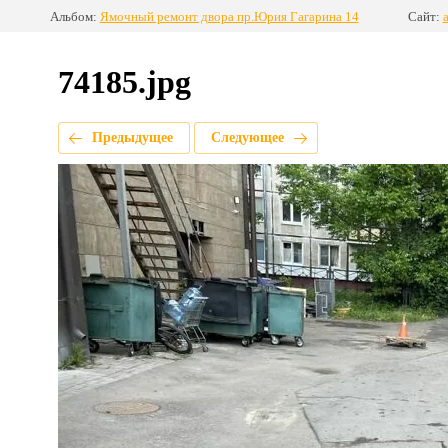
Альбом:
Ямочный ремонт двора пр.Юрия Гагарина 14
Сайт:
a
74185.jpg
Предыдущее
Следующее