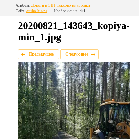
Альбом:
Дороги в СНТ Токсово из крошки
Сайт:
attika-biz.ru
Изображение: 4/4
20200821_143643_kopiya-
min_1.jpg
Предыдущее
Следующее