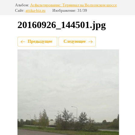
Альбом:
Асфальтирование: Терминал на Волхонском шоссе
Сайт:
attika-biz.ru
Изображение: 31/39
20160926_144501.jpg
Предыдущее
Следующее